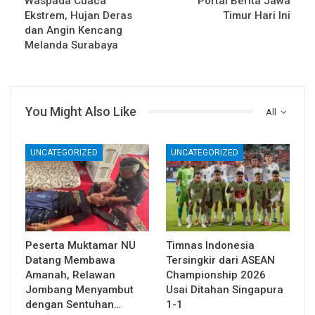
Waspada Cuaca
Portal Berita Jawa
Ekstrem, Hujan Deras
Timur Hari Ini
dan Angin Kencang
Melanda Surabaya
You Might Also Like
All
UNCATEGORIZED
UNCATEGORIZED
Peserta Muktamar NU
Timnas Indonesia
Datang Membawa
Tersingkir dari ASEAN
Amanah, Relawan
Championship 2026
Jombang Menyambut
Usai Ditahan Singapura
dengan Sentuhan…
1-1