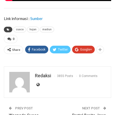
Link informasi :
Sumber
cuaca
hujan
madiun
0
Share
Facebook
Twitter
Google+
Redaksi
3855 Posts
0 Comments
PREV POST
NEXT POST