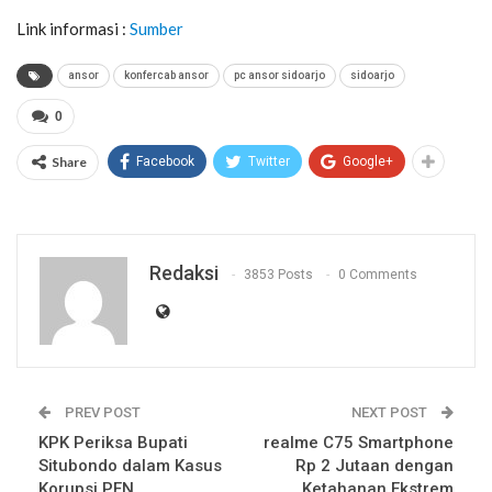
Link informasi :
Sumber
ansor
konfercab ansor
pc ansor sidoarjo
sidoarjo
0
Share
Facebook
Twitter
Google+
Redaksi
3853 Posts
0 Comments
PREV POST
NEXT POST
KPK Periksa Bupati
realme C75 Smartphone
Situbondo dalam Kasus
Rp 2 Jutaan dengan
Korupsi PEN
Ketahanan Ekstrem