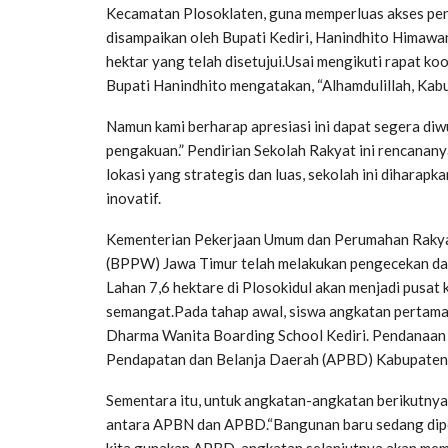
Kecamatan Plosoklaten, guna memperluas akses pendi
disampaikan oleh Bupati Kediri, Hanindhito Himawa
hektar yang telah disetujui.Usai mengikuti rapat ko
Bupati Hanindhito mengatakan, “Alhamdulillah, Kab
Namun kami berharap apresiasi ini dapat segera diw
pengakuan.” Pendirian Sekolah Rakyat ini rencana
lokasi yang strategis dan luas, sekolah ini diharap
inovatif.
Kementerian Pekerjaan Umum dan Perumahan Rakya
(BPPW) Jawa Timur telah melakukan pengecekan dan 
Lahan 7,6 hektare di Plosokidul akan menjadi pusat 
semangat.Pada tahap awal, siswa angkatan pertama
Dharma Wanita Boarding School Kediri. Pendanaan u
Pendapatan dan Belanja Daerah (APBD) Kabupaten 
Sementara itu, untuk angkatan-angkatan berikutny
antara APBN dan APBD.“Bangunan baru sedang dipe
kita gunakan APBD, angkatan selanjutnya akan mem