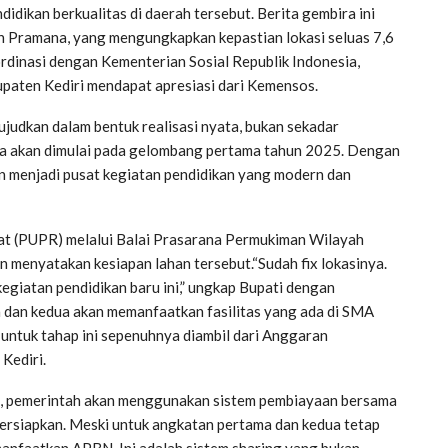
dikan berkualitas di daerah tersebut. Berita gembira ini
n Pramana, yang mengungkapkan kepastian lokasi seluas 7,6
ordinasi dengan Kementerian Sosial Republik Indonesia,
upaten Kediri mendapat apresiasi dari Kemensos.
ujudkan dalam bentuk realisasi nyata, bukan sekadar
nya akan dimulai pada gelombang pertama tahun 2025. Dengan
kan menjadi pusat kegiatan pendidikan yang modern dan
t (PUPR) melalui Balai Prasarana Permukiman Wilayah
menyatakan kesiapan lahan tersebut.“Sudah fix lokasinya.
kegiatan pendidikan baru ini,” ungkap Bupati dengan
 dan kedua akan memanfaatkan fasilitas yang ada di SMA
ntuk tahap ini sepenuhnya diambil dari Anggaran
Kediri.
a, pemerintah akan menggunakan sistem pembiayaan bersama
rsiapkan. Meski untuk angkatan pertama dan kedua tetap
anfaatkan APBN. Ini adalah sistem sharing yang bukan