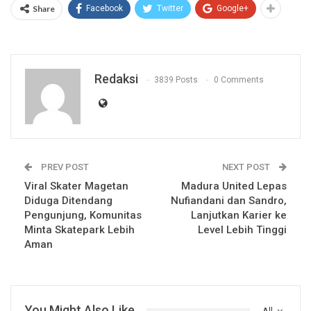
Share
Facebook
Twitter
Google+
Redaksi
3839 Posts
0 Comments
PREV POST
NEXT POST
Viral Skater Magetan
Madura United Lepas
Diduga Ditendang
Nufiandani dan Sandro,
Pengunjung, Komunitas
Lanjutkan Karier ke
Minta Skatepark Lebih
Level Lebih Tinggi
Aman
You Might Also Like
All