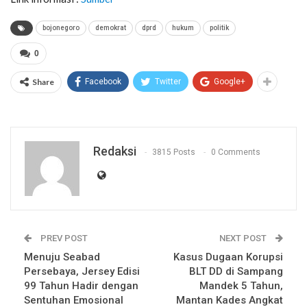
bojonegoro
demokrat
dprd
hukum
politik
0
Share
Facebook
Twitter
Google+
Redaksi
3815 Posts
0 Comments
PREV POST
NEXT POST
Menuju Seabad
Kasus Dugaan Korupsi
Persebaya, Jersey Edisi
BLT DD di Sampang
99 Tahun Hadir dengan
Mandek 5 Tahun,
Sentuhan Emosional
Mantan Kades Angkat