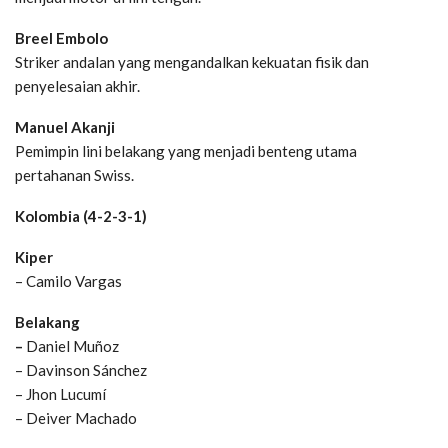
Breel Embolo
Striker andalan yang mengandalkan kekuatan fisik dan
penyelesaian akhir.
Manuel Akanji
Pemimpin lini belakang yang menjadi benteng utama
pertahanan Swiss.
Kolombia (4-2-3-1)
Kiper
– Camilo Vargas
Belakang
–
Daniel Muñoz
– Davinson Sánchez
– Jhon Lucumí
– Deiver Machado