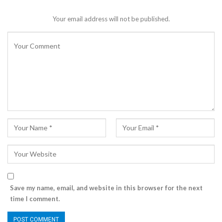
Your email address will not be published.
Save my name, email, and website in this browser for the next
time I comment.