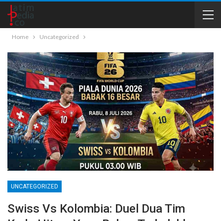
Home
Uncategorized
UNCATEGORIZED
Swiss Vs Kolombia: Duel Dua Tim