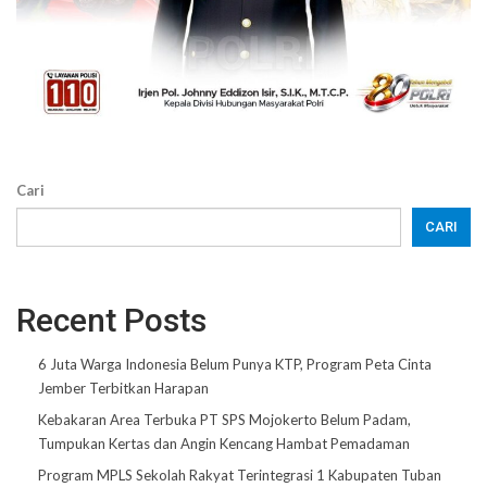
Cari
CARI
Recent Posts
6 Juta Warga Indonesia Belum Punya KTP, Program Peta Cinta
Jember Terbitkan Harapan
Kebakaran Area Terbuka PT SPS Mojokerto Belum Padam,
Tumpukan Kertas dan Angin Kencang Hambat Pemadaman
Program MPLS Sekolah Rakyat Terintegrasi 1 Kabupaten Tuban