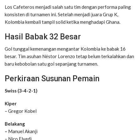
Los Cafeteros menjadi salah satu tim dengan performa paling
konsisten di turnamen ini. Setelah menjadi juara Grup K,
Kolombia kembali tampil solid ketika menghadapi Ghana.
Hasil Babak 32 Besar
Gol tunggal kemenangan mengantar Kolombia ke babak 16
besar. Tim asuhan Néstor Lorenzo tetap belum terkalahkan dan
baru kebobolan satu gol sepanjang turnamen.
Perkiraan Susunan Pemain
Swiss (3-4-2-1)
Kiper
– Gregor Kobel
Belakang
–
Manuel Akanji
– Nico Elvedi