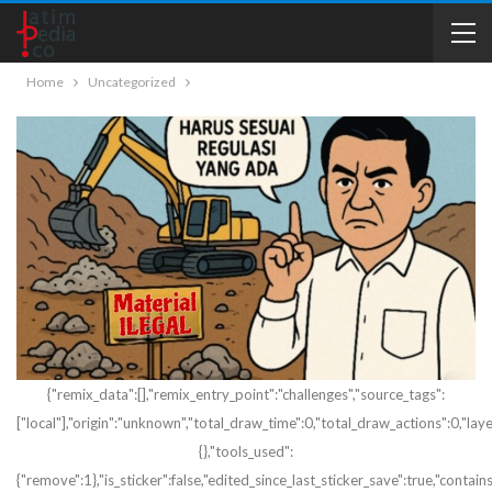
Home
Uncategorized
{"remix_data":[],"remix_entry_point":"challenges","source_tags":
["local"],"origin":"unknown","total_draw_time":0,"total_draw_actions":0,"la
{},"tools_used":
{"remove":1},"is_sticker":false,"edited_since_last_sticker_save":true,"contain