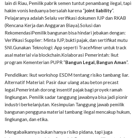
lain di Riau, Pemilik pabrik semen tuntut penambang ilegal, tapi
hakim vonis keduanya bersalah karena “
joint liability
“.
Pelajaranya adalah Selalu verifikasi dokumen IUP dan RKAB
(Rencana Kerja dan Anggaran Biaya).Solusi dan
RekomendasiPemilik bangunan bisa hindari jebakan dengan:
Verifikasi Supplier: Minta IUP, bukti pajak, dan sertifikat mutu
SNI.Gunakan Teknologi: App seperti TraceMiner untuk track
asal material via blockchain.Kolaborasi Pemerintah: Ikut
program Kementerian PUPR “
Bangun Legal, Bangun Aman
“.
Pendidikan: Ikut workshop ESDM tentang risiko tambang liar.
Alternatif Material: Pasir daur ulang atau beton precast
legal.Pemerintah dorong insentif pajak bagi proyek ramah
lingkungan. Pemilik sadar tanggung jawabnya bisa jadi pionir
industri berkelanjutan. Kesimpulan Tanggung jawab pemilik
bangunan pengguna material tambang ilegal mencakup hukum,
lingkungan, dan etika.
Mengabaikannya bukan hanya risiko pidana, tapi juga