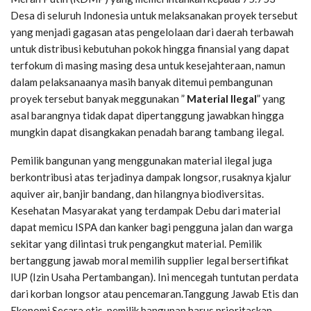
Desa di seluruh Indonesia untuk melaksanakan proyek tersebut
yang menjadi gagasan atas pengelolaan dari daerah terbawah
untuk distribusi kebutuhan pokok hingga finansial yang dapat
terfokum di masing masing desa untuk kesejahteraan, namun
dalam pelaksanaanya masih banyak ditemui pembangunan
proyek tersebut banyak meggunakan ”
Material Ilegal
” yang
asal barangnya tidak dapat dipertanggung jawabkan hingga
mungkin dapat disangkakan penadah barang tambang ilegal.
Pemilik bangunan yang menggunakan material ilegal juga
berkontribusi atas terjadinya dampak longsor, rusaknya kjalur
aquiver air, banjir bandang, dan hilangnya biodiversitas.
Kesehatan Masyarakat yang terdampak Debu dari material
dapat memicu ISPA dan kanker bagi pengguna jalan dan warga
sekitar yang dilintasi truk pengangkut material. Pemilik
bertanggung jawab moral memilih supplier legal bersertifikat
IUP (Izin Usaha Pertambangan). Ini mencegah tuntutan perdata
dari korban longsor atau pencemaran.Tanggung Jawab Etis dan
Ekonomi Secara etis, pemilik bangunan harus prioritaskan