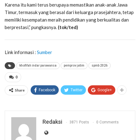
Karena itu kami terus berupaya memastikan anak-anak Jawa
Timur, termasuk yang berasal dari keluarga prasejahtera, tetap
memiliki kesempatan meraih pendidikan yang berkualitas dan
berprestasi,” pungkasnya.
(tok/ted)
Link informasi :
Sumber
khofifah indar parawansa
pemprov jatim
spmb 2026
0
Share
Facebook
Twitter
Google+
Redaksi
3871 Posts
0 Comments