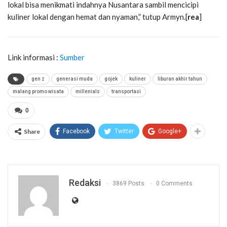
lokal bisa menikmati indahnya Nusantara sambil mencicipi
kuliner lokal dengan hemat dan nyaman,” tutup Armyn.[
rea
]
Link informasi :
Sumber
gen z
generasi muda
gojek
kuliner
liburan akhir tahun
malang promo wisata
millenials
transportasi
0
Share
Facebook
Twitter
Google+
Redaksi
3869 Posts
0 Comments