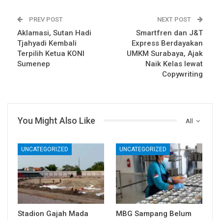
PREV POST
NEXT POST
Aklamasi, Sutan Hadi
Smartfren dan J&T
Tjahyadi Kembali
Express Berdayakan
Terpilih Ketua KONI
UMKM Surabaya, Ajak
Sumenep
Naik Kelas lewat
Copywriting
You Might Also Like
All
UNCATEGORIZED
UNCATEGORIZED
Stadion Gajah Mada
MBG Sampang Belum