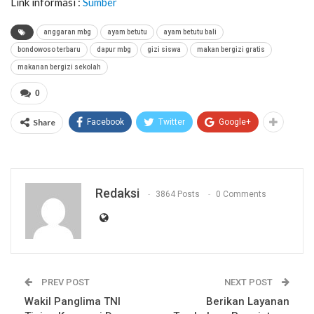
Link informasi :
Sumber
anggaran mbg
ayam betutu
ayam betutu bali
bondowoso terbaru
dapur mbg
gizi siswa
makan bergizi gratis
makanan bergizi sekolah
0
Share
Facebook
Twitter
Google+
Redaksi
3864 Posts
0 Comments
PREV POST
NEXT POST
Wakil Panglima TNI
Berikan Layanan