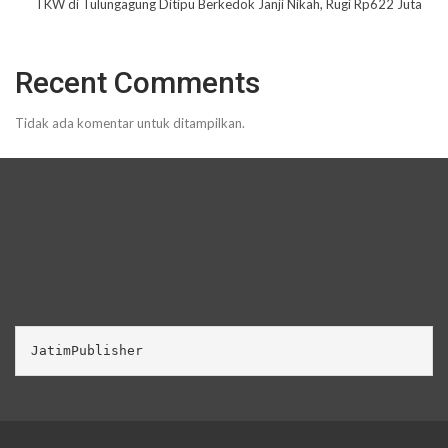
TKW di Tulungagung Ditipu Berkedok Janji Nikah, Rugi Rp622 Juta
Recent Comments
Tidak ada komentar untuk ditampilkan.
JatimPublisher