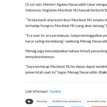
Di sisi lain, Menteri Agama Nasaruddin Umar meng
Indonesia. Kegiatan Muslimat NU banyak berkontrib
“Terima kasih atas kontribusi Muslimat NU selama i
terhadap Kongres Muslimat NU yang akan datang,”
“Era saat ini, era perempuan, tanpa meninggalkan pe
harus saling mendukung,” sambung Menag Nasarudd
Menag juga menyampaikan bahwa terkait penyeleng
menyukseskannya.
“Saya berharap Muslimat NU ke depan dapat melahi
pemerintah saat ini,” tegas Menag Nasaruddin.
(tok/
Link informasi :
Sumber
kemenag
khofifah indar parawansa
nasaruddin umar