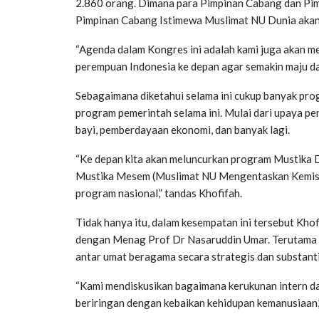
2.860 orang. Dimana para Pimpinan Cabang dan Pi
Pimpinan Cabang Istimewa Muslimat NU Dunia akan t
“Agenda dalam Kongres ini adalah kami juga akan 
perempuan Indonesia ke depan agar semakin maju da
Sebagaimana diketahui selama ini cukup banyak pr
program pemerintah selama ini. Mulai dari upaya p
bayi, pemberdayaan ekonomi, dan banyak lagi.
“Ke depan kita akan meluncurkan program Mustika 
Mustika Mesem (Muslimat NU Mengentaskan Kemiskin
program nasional,” tandas Khofifah.
Tidak hanya itu, dalam kesempatan ini tersebut Kho
dengan Menag Prof Dr Nasaruddin Umar. Terutama 
antar umat beragama secara strategis dan substanti
“Kami mendiskusikan bagaimana kerukunan intern da
beriringan dengan kebaikan kehidupan kemanusiaan,”