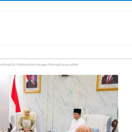
Muslimat NU Silaturahmi dengan Menag Nasaruddin