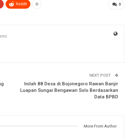
+
ReddIt
0
ents
NEXT POST
ng
Inilah 88 Desa di Bojonegoro Rawan Banjir
Luapan Sungai Bengawan Solo Berdasarkan
Data BPBD
More From Author