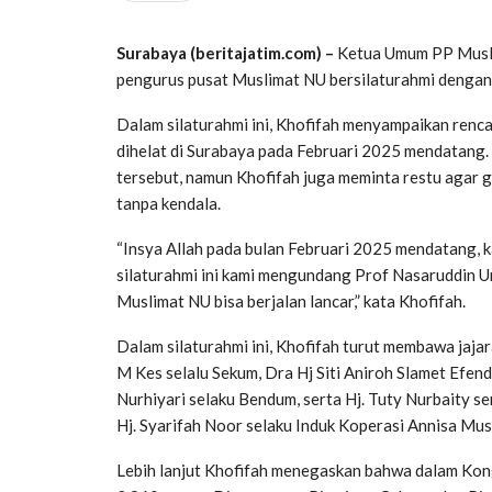
Surabaya (beritajatim.com) –
Ketua Umum PP Musli
pengurus pusat Muslimat NU bersilaturahmi dengan
Dalam silaturahmi ini, Khofifah menyampaikan ren
dihelat di Surabaya pada Februari 2025 mendatang.
tersebut, namun Khofifah juga meminta restu agar g
tanpa kendala.
“Insya Allah pada bulan Februari 2025 mendatang,
silaturahmi ini kami mengundang Prof Nasaruddin 
Muslimat NU bisa berjalan lancar,” kata Khofifah.
Dalam silaturahmi ini, Khofifah turut membawa jaja
M Kes selalu Sekum, Dra Hj Siti Aniroh Slamet Efen
Nurhiyari selaku Bendum, serta Hj. Tuty Nurbaity se
Hj. Syarifah Noor selaku Induk Koperasi Annisa Mus
Lebih lanjut Khofifah menegaskan bahwa dalam Kong