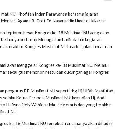
mat NU, Khofifah Indar Parawansa bersama jajaran
 Menteri Agama RI Prof Dr Nasaruddin Umar di Jakarta.
cana kegiatan besar Kongres ke-18 Muslimat NU yang akan
 Tak hanya berharap Menag akan hadir dalam kegiatan
elaran akbar Kongres Muslimat NU bisa berjalan lancar dan
 kami akan menggelar Kongres ke-18 Muslimat NU. Melalui
Umar sekaligus memohon restu dan dukungan agar kongres
ran pengurus PP Muslimat NU seperti drg Hj Ulfah Masfufah,
dy selaku Ketua Periodik Muslimat NU, kemudian Hj. Andi
rta Hj Asna Nely Wahid selaku Sekretaris dan yang terakhir
limat NU.
res ke-18 Muslimat NU tersebut, rencananya akan dihadiri