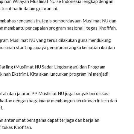
mpinan Wilayah Muslimat NU se Indonesia lengkap dengan
urut hadir dalam gelaran ini.
membahas rencana strategis pemberdayaan Muslimat NU dan
n membantu pencapaian program nasional,” tegas Khofifah.
ogram Muslimat NU yang terus dilakukan guna mendukung
enurunan stunting, upaya penurunan angka kematian ibu dan
Darling (Muslimat NU Sadar Lingkungan) dan Program
an Ekstrim). Kita akan luncurkan program ini menjadi
fifah dan jajaran PP Muslimat NU juga banyak berdiskusi
kaitan dengan bagaimana membangun kerukunan intern dan
f.
n antar umat beragama dapat terjaga dan berjalan
 tukas Khofifah.